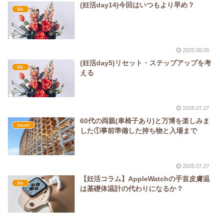
(妊活day14)今回はいつもより早め？
life
2025.08.05
(妊活day5)リセット・ステップアップを考
life
える
2025.07.27
60代の両親(車椅子あり)と万博を楽しみま
travel
した①事前準備した持ち物と入場まで
2025.07.27
【妊活コラム】AppleWatchの手首皮膚温
life
は基礎体温計の代わりになるか？