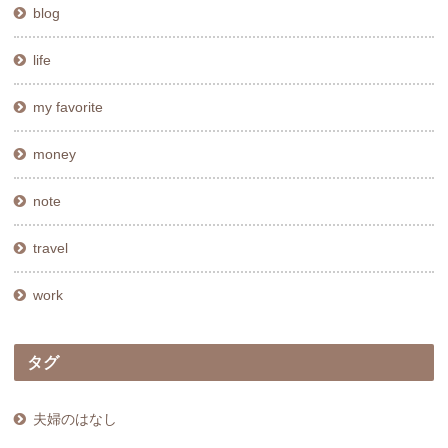
blog
life
my favorite
money
note
travel
work
タグ
夫婦のはなし