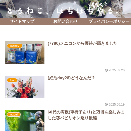
サイトマップ
お問い合わせ
プライバシーポリシー
(7780)メニコンから優待が届きました
money
2025.09.26
(妊活day28)どうなんだ？
life
2025.08.19
60代の両親(車椅子あり)と万博を楽しみま
travel
した③パビリオン巡り後編