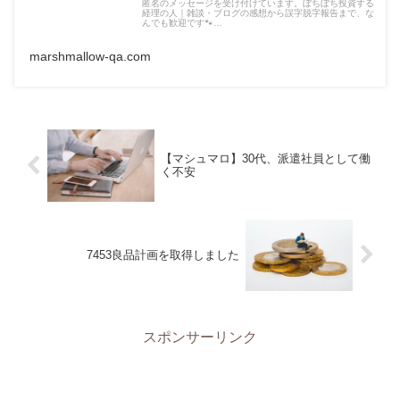
匿名のメッセージを受け付けています。ぼちぼち投資する
経理の人｜雑談・ブログの感想から誤字脱字報告まで、な
んでも歓迎です🐾…
marshmallow-qa.com
【マシュマロ】30代、派遣社員として働
く不安
7453良品計画を取得しました
スポンサーリンク