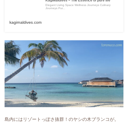
KagiMaldives – The Essence of pure life
Elegant Living Space Wellness Journeys Culinary
Journeys Pur...
kagimaldives.com
島内にはリゾートっぽさ抜群！のヤシの木ブランコが。