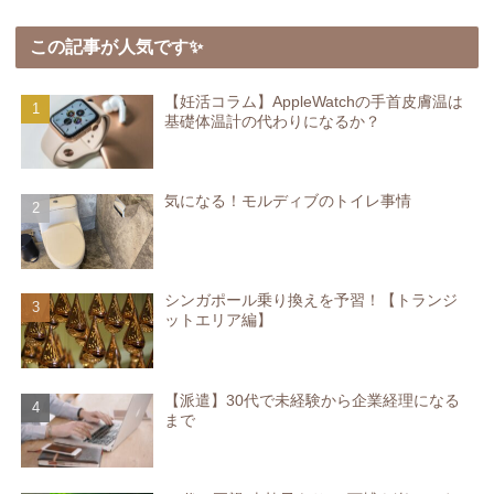
この記事が人気です✨
【妊活コラム】AppleWatchの手首皮膚温は
基礎体温計の代わりになるか？
気になる！モルディブのトイレ事情
シンガポール乗り換えを予習！【トランジ
ットエリア編】
【派遣】30代で未経験から企業経理になる
まで