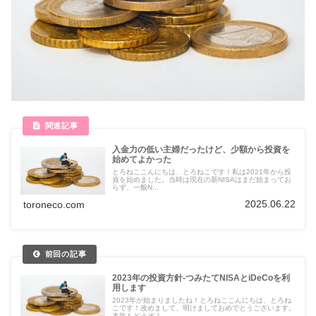
入金力の低い主婦だったけど、少額から投資を
始めてよかった
とろねここんにちは、とろねこです！私は2021年から投
資を始めました。当時は現在の新NISAはまだ始まってお
らず、一般N...
2025.06.22
toroneco.com
2023年の投資方針-つみたてNISAとiDeCoを利
用します
2023年が始まりましたね！とろねここんにちは、とろね
こです！改めまして、明けましておめでとうございます。
本年もどうぞよ...