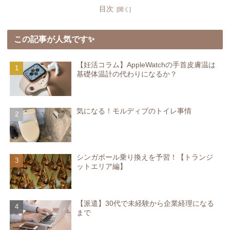
目次
この記事が人気です✨
【妊活コラム】AppleWatchの手首皮膚温は
基礎体温計の代わりになるか？
気になる！モルディブのトイレ事情
シンガポール乗り換えを予習！【トランジ
ットエリア編】
【派遣】30代で未経験から企業経理になる
まで