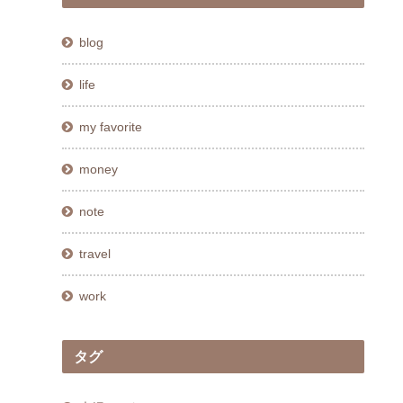
blog
life
my favorite
money
note
travel
work
タグ