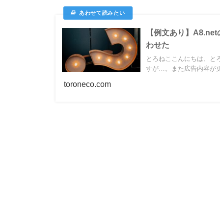
【例文あり】A8.n
わせた
とろねここんにちは、とろ
すが…。また広告内容が更新
toroneco.com