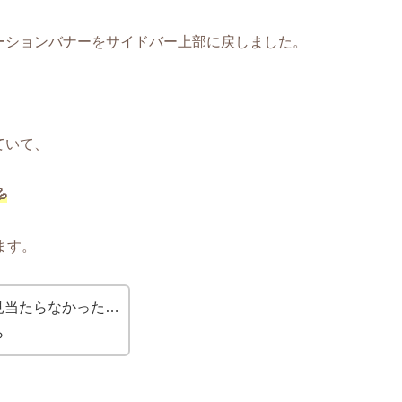
ーションバナーをサイドバー上部に戻しました。
ていて、

ます。
見当たらなかった…
ら