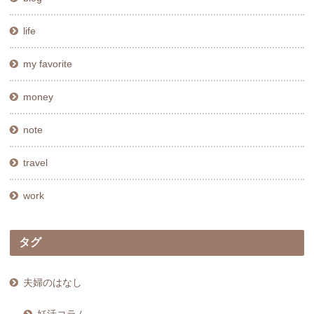
life
my favorite
money
note
travel
work
タグ
夫婦のはなし