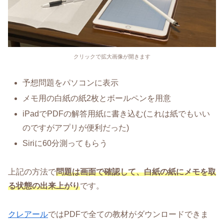
クリックで拡大画像が開きます
予想問題をパソコンに表示
メモ用の白紙の紙2枚とボールペンを用意
iPadでPDFの解答用紙に書き込む(これは紙でもいい
のですがアプリが便利だった)
Siriに60分測ってもらう
上記の方法で
問題は画面で確認して、白紙の紙にメモを取
る状態の出来上がり
です。
クレアール
ではPDFで全ての教材がダウンロードできま