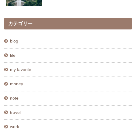
カテゴリー
blog
life
my favorite
money
note
travel
work