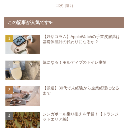
目次
この記事が人気です✨
【妊活コラム】AppleWatchの手首皮膚温は
基礎体温計の代わりになるか？
気になる！モルディブのトイレ事情
【派遣】30代で未経験から企業経理になる
まで
シンガポール乗り換えを予習！【トランジ
ットエリア編】