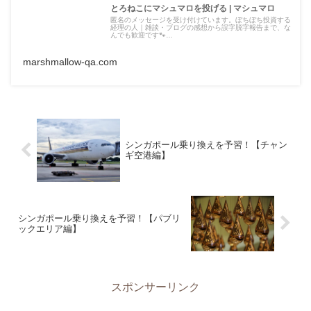
とろねこにマシュマロを投げる | マシュマロ
匿名のメッセージを受け付けています。ぼちぼち投資する
経理の人｜雑談・ブログの感想から誤字脱字報告まで、な
んでも歓迎です🐾…
marshmallow-qa.com
シンガポール乗り換えを予習！【チャン
ギ空港編】
シンガポール乗り換えを予習！【パブリ
ックエリア編】
スポンサーリンク