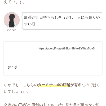
えています。
紅茶だと日持ちもしそうだし、人にも贈りや
すい◎
とろねこ
https://goo.gl/maps/93km9MkeZYWzx5dv5
goo.gl
なかでも、こちらの
ターミナル4の店舗
が有名なのではな
いでしょうか。
空港内のTWGの店舗の中でも、特に見た目が華やかで印