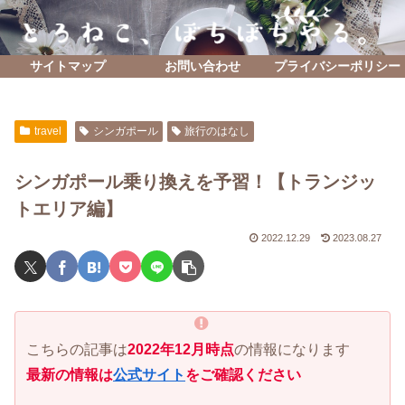
サイトマップ
お問い合わせ
プライバシーポリシー
travel
シンガポール
旅行のはなし
シンガポール乗り換えを予習！【トランジッ
トエリア編】
2022.12.29
2023.08.27
こちらの記事は
2022年12月時点
の情報になります
最新の情報は
公式サイト
をご確認ください