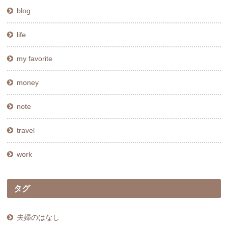
blog
life
my favorite
money
note
travel
work
タグ
夫婦のはなし