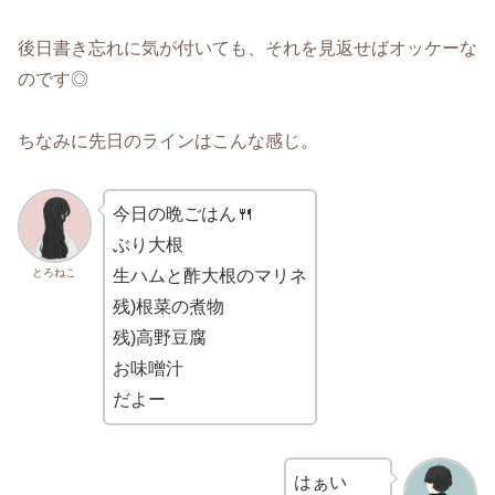
後日書き忘れに気が付いても、それを見返せばオッケーな
のです◎
ちなみに先日のラインはこんな感じ。
今日の晩ごはん🍴
ぶり大根
とろねこ
生ハムと酢大根のマリネ
残)根菜の煮物
残)高野豆腐
お味噌汁
だよー
はぁい