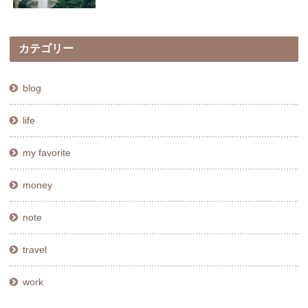
カテゴリー
blog
life
my favorite
money
note
travel
work