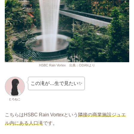
HSBC Rain Vortex 出典：ODANより
この滝が…生で見たい✨
とろねこ
こちらはHSBC Rain Vortexという
隣接の商業施設ジュエ
ル内にある人口滝
です。