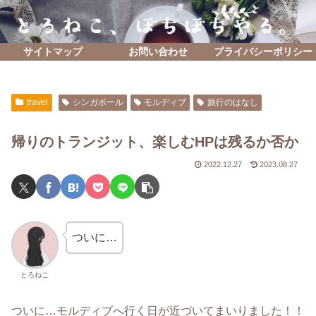
サイトマップ
お問い合わせ
プライバシーポリシー
travel
シンガポール
モルディブ
旅行のはなし
帰りのトランジット、楽しむHPは残るか否か
2022.12.27
2023.08.27
ついに…
とろねこ
ついに…モルディブへ行く日が近づいてまいりました！！