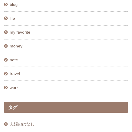
blog
life
my favorite
money
note
travel
work
タグ
夫婦のはなし