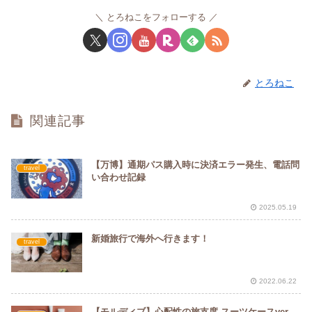
とろねこをフォローする
とろねこ
関連記事
【万博】通期パス購入時に決済エラー発生、電話問
travel
い合わせ記録
2025.05.19
新婚旅行で海外へ行きます！
travel
2022.06.22
【モルディブ】心配性の旅支度 スーツケースver.