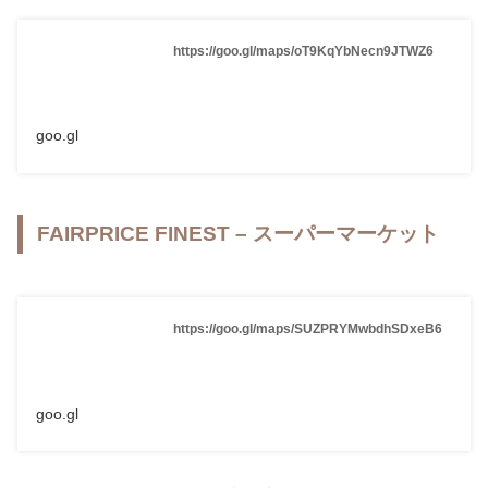
https://goo.gl/maps/oT9KqYbNecn9JTWZ6
goo.gl
FAIRPRICE FINEST – スーパーマーケット
https://goo.gl/maps/SUZPRYMwbdhSDxeB6
goo.gl