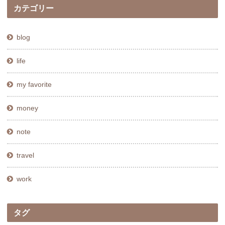
カテゴリー
blog
life
my favorite
money
note
travel
work
タグ