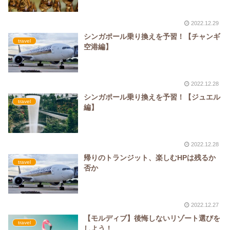
2022.12.29
シンガポール乗り換えを予習！【チャンギ
travel
空港編】
2022.12.28
シンガポール乗り換えを予習！【ジュエル
travel
編】
2022.12.28
帰りのトランジット、楽しむHPは残るか
travel
否か
2022.12.27
【モルディブ】後悔しないリゾート選びを
travel
しよう！