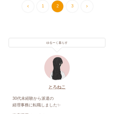
前
次
1
2
3
へ
へ
ゆるーく暮らす
とろねこ
30代未経験から派遣の
経理事務に転職しました✨