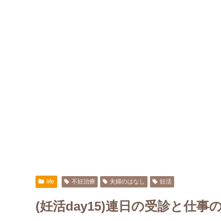
life
不妊治療
夫婦のはなし
妊活
(妊活day15)連日の受診と仕