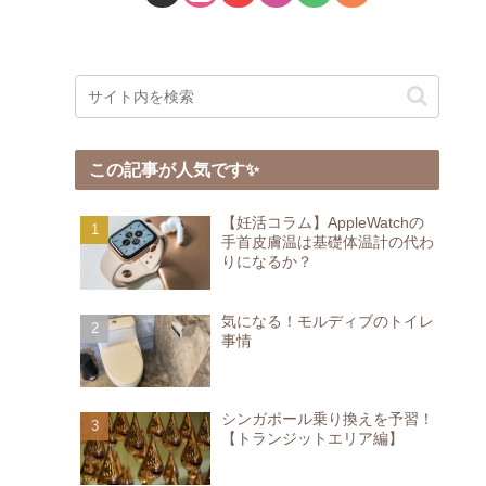
この記事が人気です✨
【妊活コラム】AppleWatchの
手首皮膚温は基礎体温計の代わ
りになるか？
気になる！モルディブのトイレ
事情
シンガポール乗り換えを予習！
【トランジットエリア編】