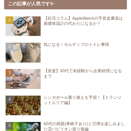
この記事が人気です✨
【妊活コラム】AppleWatchの手首皮膚温は
基礎体温計の代わりになるか？
気になる！モルディブのトイレ事情
【派遣】30代で未経験から企業経理になる
まで
シンガポール乗り換えを予習！【トランジ
ットエリア編】
60代の両親(車椅子あり)と万博を楽しみまし
た③パビリオン巡り後編