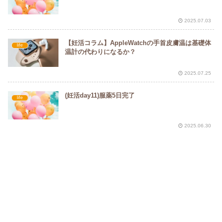
2025.07.03
【妊活コラム】AppleWatchの手首皮膚温は基礎体
life
温計の代わりになるか？
2025.07.25
(妊活day11)服薬5日完了
life
2025.06.30