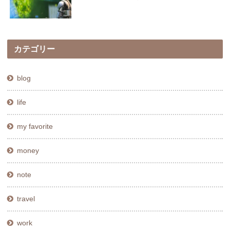
カテゴリー
blog
life
my favorite
money
note
travel
work