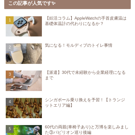
この記事が人気です✨
【妊活コラム】AppleWatchの手首皮膚温は
基礎体温計の代わりになるか？
気になる！モルディブのトイレ事情
【派遣】30代で未経験から企業経理になる
まで
シンガポール乗り換えを予習！【トランジ
ットエリア編】
60代の両親(車椅子あり)と万博を楽しみまし
た③パビリオン巡り後編