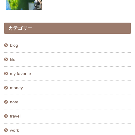
カテゴリー
blog
life
my favorite
money
note
travel
work