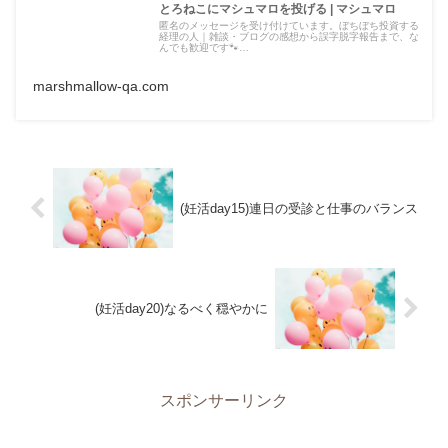
とろねこにマシュマロを投げる | マシュマロ
匿名のメッセージを受け付けています。ぼちぼち投資する
経理の人｜雑談・ブログの感想から誤字脱字報告まで、な
んでも歓迎です🐾…
marshmallow-qa.com
(妊活day15)連日の受診と仕事のバランス
(妊活day20)なるべく穏やかに
スポンサーリンク