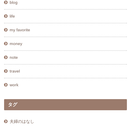
blog
life
my favorite
money
note
travel
work
タグ
夫婦のはなし